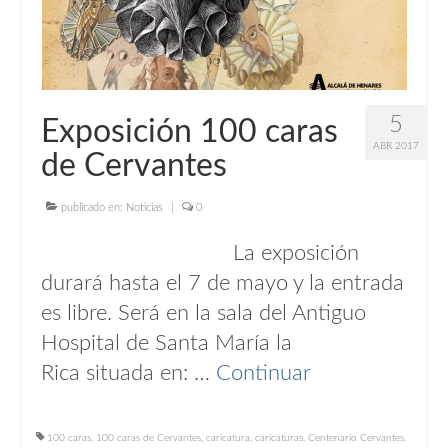
5
Exposición 100 caras
ABR 2017
de Cervantes
publicado en:
Noticias
|
0
La exposición
durará hasta el 7 de mayo y la entrada
es libre. Será en la sala del Antiguo
Hospital de Santa María la
Rica situada en: …
Continuar
100 caras
,
100 caras de Cervantes
,
caricatura
,
caricaturas
,
Centenario Cervantes
,