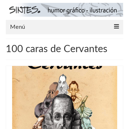
Menú
Inicio
100 caras de Cervantes
Viñetas
Ilustraciones
Vídeo
Noticias
Contacto
A propósito de…
Tiendas